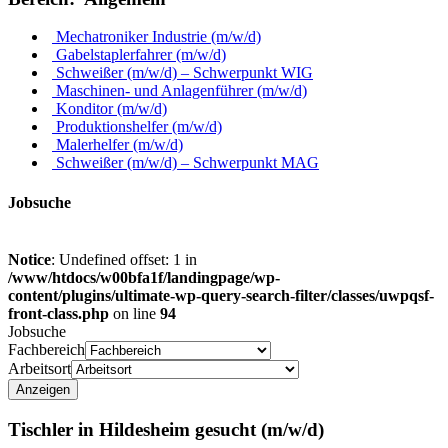
Mechatroniker Industrie (m/w/d)
Gabelstaplerfahrer (m/w/d)
Schweißer (m/w/d) – Schwerpunkt WIG
Maschinen- und Anlagenführer (m/w/d)
Konditor (m/w/d)
Produktionshelfer (m/w/d)
Malerhelfer (m/w/d)
Schweißer (m/w/d) – Schwerpunkt MAG
Job
suche
Notice
: Undefined offset: 1 in
/www/htdocs/w00bfa1f/landingpage/wp-
content/plugins/ultimate-wp-query-search-filter/classes/uwpqsf-
front-class.php
on line
94
Jobsuche
Fachbereich
Arbeitsort
Tischler in Hildesheim gesucht (m/w/d)