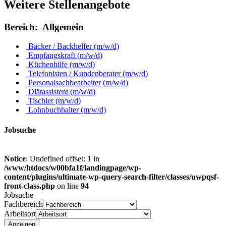
Weitere
Stellenangebote
Bereich: Allgemein
Bäcker / Backhelfer (m/w/d)
Empfangskraft (m/w/d)
Küchenhilfe (m/w/d)
Telefonisten / Kundenberater (m/w/d)
Personalsachbearbeiter (m/w/d)
Diätassistent (m/w/d)
Tischler (m/w/d)
Lohnbuchhalter (m/w/d)
Job
suche
Notice
: Undefined offset: 1 in
/www/htdocs/w00bfa1f/landingpage/wp-
content/plugins/ultimate-wp-query-search-filter/classes/uwpqsf-
front-class.php
on line
94
Jobsuche
Fachbereich
Arbeitsort