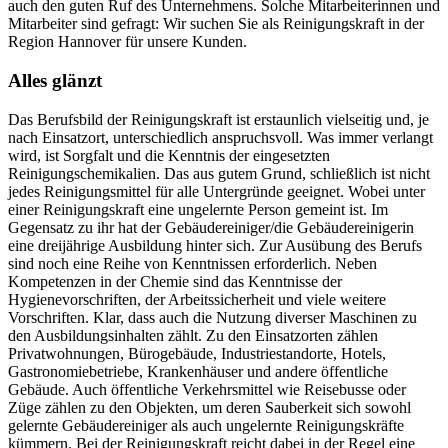
auch den guten Ruf des Unternehmens.
Solche Mitarbeiterinnen und
Mitarbeiter sind gefragt: Wir suchen Sie als
Reinigungskraft in der
Region Hannover
für unsere Kunden.
Alles glänzt
Das Berufsbild der Reinigungskraft ist erstaunlich vielseitig und, je
nach Einsatzort, unterschiedlich anspruchsvoll. Was immer verlangt
wird, ist Sorgfalt und die Kenntnis der eingesetzten
Reinigungschemikalien. Das aus gutem Grund, schließlich ist nicht
jedes Reinigungsmittel für alle Untergründe geeignet. Wobei unter
einer Reinigungskraft eine ungelernte Person gemeint ist. Im
Gegensatz zu ihr hat der Gebäudereiniger/die Gebäudereinigerin
eine dreijährige Ausbildung hinter sich. Zur Ausübung des Berufs
sind noch eine Reihe von Kenntnissen erforderlich. Neben
Kompetenzen in der Chemie sind das Kenntnisse der
Hygienevorschriften, der Arbeitssicherheit und viele weitere
Vorschriften. Klar, dass auch die Nutzung diverser Maschinen zu
den Ausbildungsinhalten zählt. Zu den Einsatzorten zählen
Privatwohnungen, Bürogebäude, Industriestandorte, Hotels,
Gastronomiebetriebe, Krankenhäuser und andere öffentliche
Gebäude. Auch öffentliche Verkehrsmittel wie Reisebusse oder
Züge zählen zu den Objekten, um deren Sauberkeit sich sowohl
gelernte Gebäudereiniger als auch ungelernte Reinigungskräfte
kümmern. Bei der Reinigungskraft reicht dabei in der Regel eine