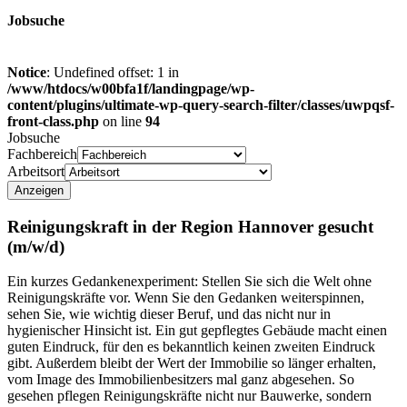
Job
suche
Notice
: Undefined offset: 1 in
/www/htdocs/w00bfa1f/landingpage/wp-
content/plugins/ultimate-wp-query-search-filter/classes/uwpqsf-
front-class.php
on line
94
Jobsuche
Fachbereich
Arbeitsort
Reinigungskraft in der Region Hannover gesucht
(m/w/d)
Ein kurzes Gedankenexperiment: Stellen Sie sich die Welt ohne
Reinigungskräfte vor. Wenn Sie den Gedanken weiterspinnen,
sehen Sie, wie wichtig dieser Beruf, und das nicht nur in
hygienischer Hinsicht ist. Ein gut gepflegtes Gebäude macht einen
guten Eindruck, für den es bekanntlich keinen zweiten Eindruck
gibt. Außerdem bleibt der Wert der Immobilie so länger erhalten,
vom Image des Immobilienbesitzers mal ganz abgesehen. So
gesehen pflegen Reinigungskräfte nicht nur Bauwerke, sondern